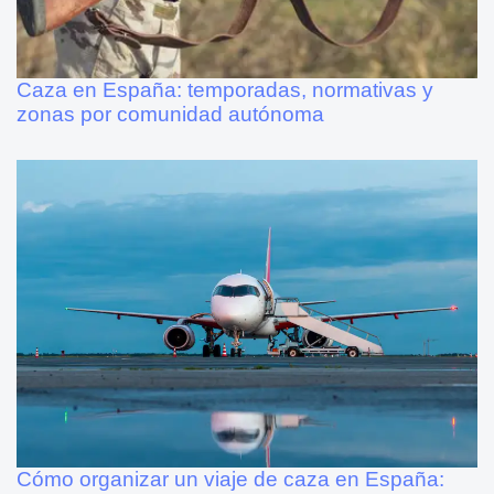
hace 1 año
Caza en España
Caza en España: temporadas, normativas y
zonas por comunidad autónoma
hace 1 año
Hunting Gold
Cómo organizar un viaje de caza en España: