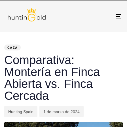
To
na
PUBLICADO
Autor
Publicado
EN:
el:
CAZA
Comparativa:
Montería en Finca
Abierta vs. Finca
Cercada
Hunting Spain
1 de marzo de 2024